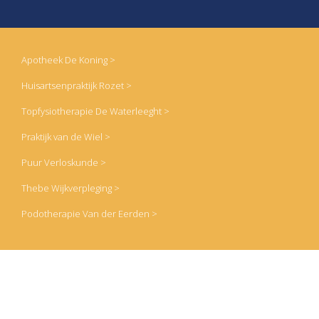
Apotheek De Koning >
Huisartsenpraktijk Rozet >
Topfysiotherapie De Waterleeght >
Praktijk van de Wiel >
Puur Verloskunde >
Thebe Wijkverpleging >
Podotherapie Van der Eerden >