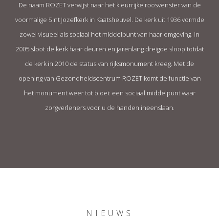
De naam ROZET verwijst naar het kleurrijke roosvenster van de
voormalige Sint Jozefkerk in Kaatsheuvel. De kerk uit 1936 vormde
zowel visueel als sociaal het middelpunt van haar omgeving. In
2005 sloot de kerk haar deuren en jarenlang dreigde sloop totdat
de kerk in 2010 de status van rijksmonument kreeg. Met de
opening van Gezondheidscentrum ROZET komt de functie van
het monument weer tot bloei: een sociaal middelpunt waar
zorgverleners voor u de handen ineenslaan.
NIEUWS